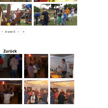
‹
›
»
4
von
5
Zurück