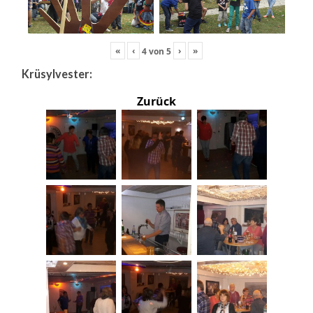
«
‹
›
»
4
von
5
Krüsylvester:
Zurück