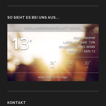
SO SIEHT ES BEI UNS AUS...
SIEDLUNGSGEMEINSCHAFT KRÜSEL
13
Klarer Himmel
°
Luftfeuchtigkeit: 72%
Windstärke: 3m/s WNW
MAX 23 • MIN 13
°
°
°
°
°
26
31
36
24
30
SA
SO
MO
DIE
MI
langfristige Vorhersage
KONTAKT