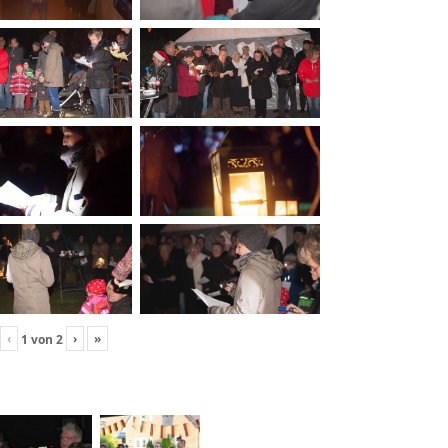
‹
›
»
1
von
2