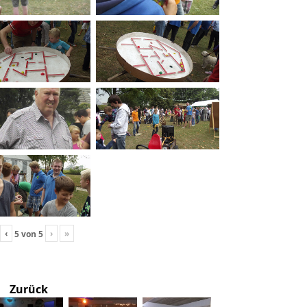
‹
›
»
5
von
5
Zurück