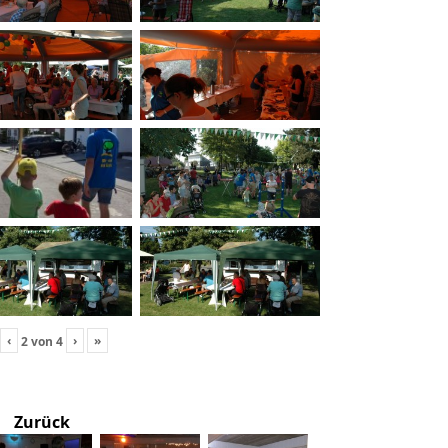
‹
›
»
2
von
4
Zurück