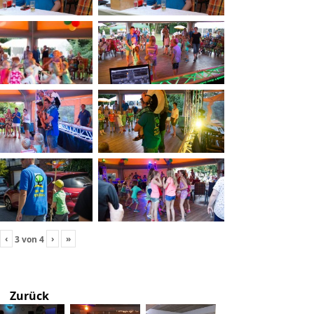
‹
›
»
3
von
4
Zurück