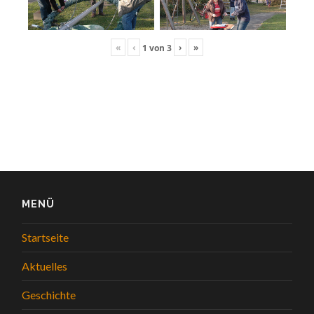
«
‹
›
»
1
von
3
MENÜ
Startseite
Aktuelles
Geschichte