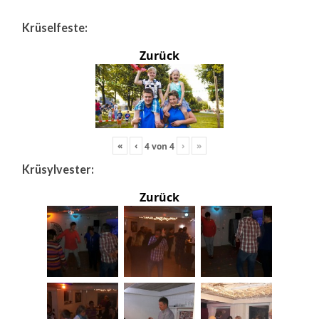
Krüselfeste:
Zurück
«
‹
›
»
4
von
4
Krüsylvester:
Zurück