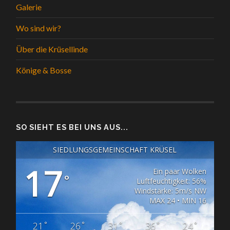
Galerie
Wo sind wir?
Über die Krüsellinde
Könige & Bosse
SO SIEHT ES BEI UNS AUS...
SIEDLUNGSGEMEINSCHAFT KRÜSEL
17
Ein paar Wolken
°
Luftfeuchtigkeit: 56%
Windstärke: 5m/s NW
MAX 24 • MIN 16
°
°
°
°
°
21
26
31
36
24