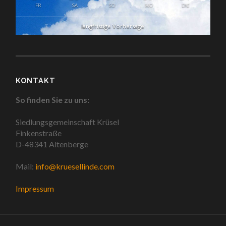
FR
SA
SO
MO
DIE
langfristige Vorhersage
KONTAKT
So finden Sie zu uns:
Siedlungsgemeinschaft Krüsel
Finkenstraße
D-48341 Altenberge
Mail:
info@kruesellinde.com
Impressum