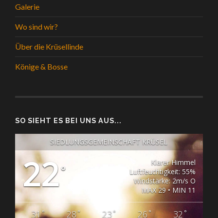
Galerie
Wo sind wir?
Über die Krüsellinde
Könige & Bosse
SO SIEHT ES BEI UNS AUS...
SIEDLUNGSGEMEINSCHAFT KRÜSEL
22
Klarer Himmel
°
Luftfeuchtigkeit: 55%
Windstärke: 2m/s O
MAX 29 • MIN 11
°
°
°
°
°
31
28
23
26
32