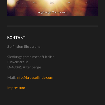
SO
MO
DIE
MI
DO
langfristige Vorhersage
KONTAKT
So finden Sie zu uns:
Siedlungsgemeinschaft Krüsel
Finkenstraße
D-48341 Altenberge
Mail:
info@kruesellinde.com
Impressum