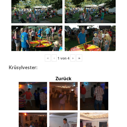
«
‹
›
»
1
von
4
Krüsylvester:
Zurück