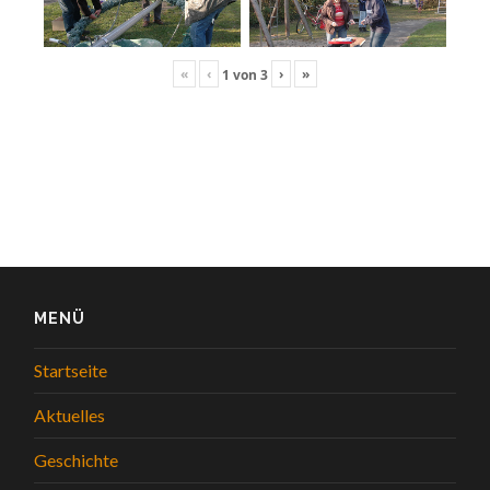
«
‹
›
»
1
von
3
MENÜ
Startseite
Aktuelles
Geschichte