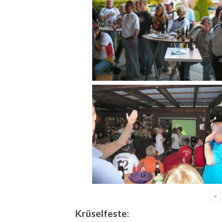
«
Krüselfeste: