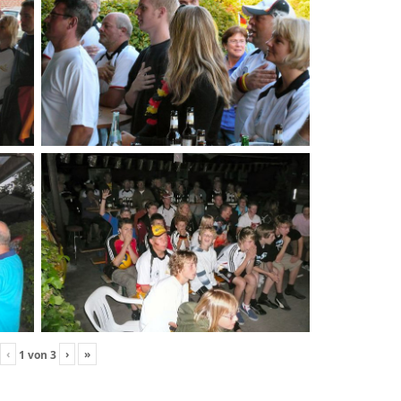
‹
›
»
1
von
3