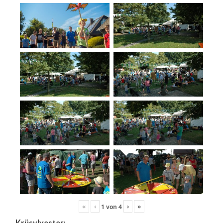
«
‹
›
»
1
von
4
Krüsylvester: