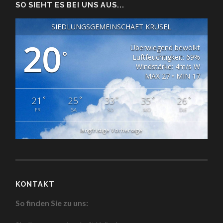
SO SIEHT ES BEI UNS AUS...
SIEDLUNGSGEMEINSCHAFT KRÜSEL
20
Überwiegend bewölkt
°
Luftfeuchtigkeit: 69%
Windstärke: 4m/s W
MAX 27 • MIN 17
°
°
°
°
°
21
25
33
35
26
FR
SA
SO
MO
DIE
langfristige Vorhersage
KONTAKT
So finden Sie zu uns: