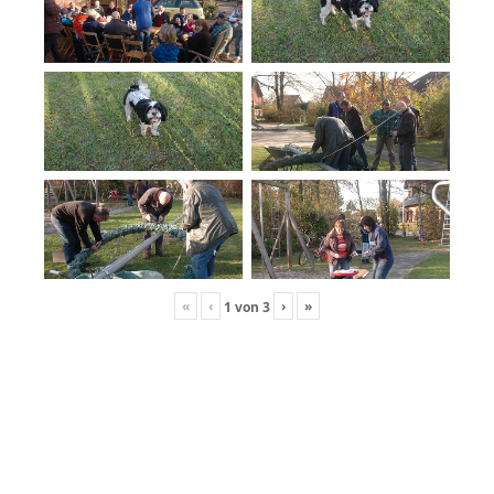
«
‹
›
»
1
von
3