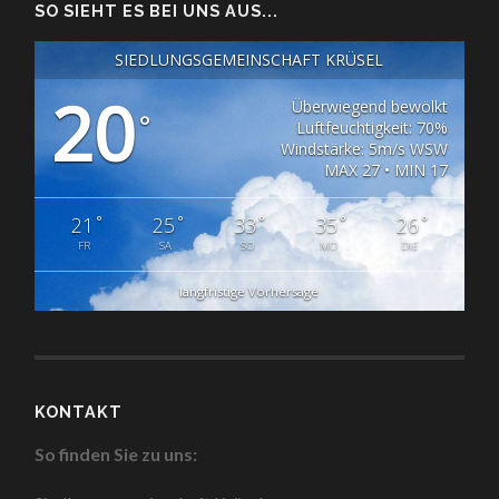
SO SIEHT ES BEI UNS AUS...
SIEDLUNGSGEMEINSCHAFT KRÜSEL
20
Überwiegend bewölkt
°
Luftfeuchtigkeit: 70%
Windstärke: 5m/s WSW
MAX 27 • MIN 17
°
°
°
°
°
21
25
33
35
26
FR
SA
SO
MO
DIE
langfristige Vorhersage
KONTAKT
So finden Sie zu uns: