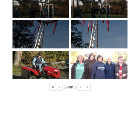
«
‹
›
»
3
von
3