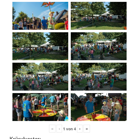
«
‹
›
»
1
von
4
Krüsylvester: