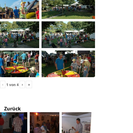
‹
›
»
1
von
4
Zurück