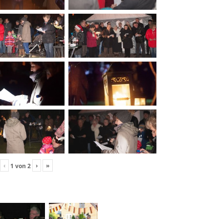
‹
›
»
1
von
2