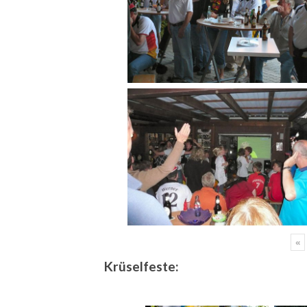
«
Krüselfeste: