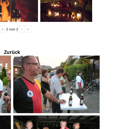
‹
›
»
2
von
2
Zurück