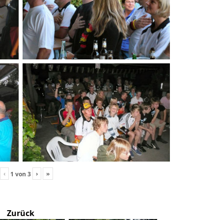
‹
›
»
1
von
3
Zurück