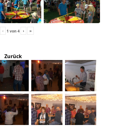
‹
›
»
1
von
4
Zurück