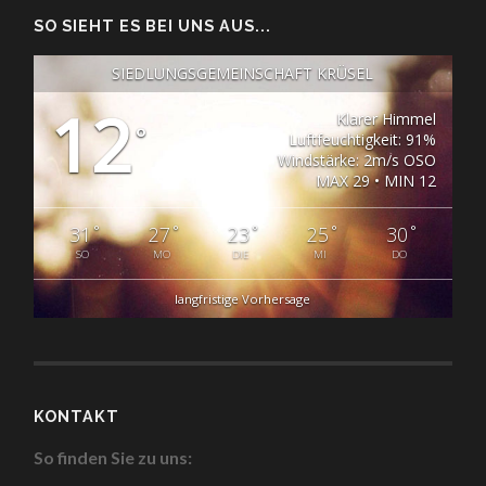
SO SIEHT ES BEI UNS AUS...
SIEDLUNGSGEMEINSCHAFT KRÜSEL
12
Klarer Himmel
°
Luftfeuchtigkeit: 91%
Windstärke: 2m/s OSO
MAX 29 • MIN 12
°
°
°
°
°
31
27
23
25
30
SO
MO
DIE
MI
DO
langfristige Vorhersage
KONTAKT
So finden Sie zu uns: