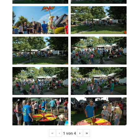
«
‹
›
»
1
von
4