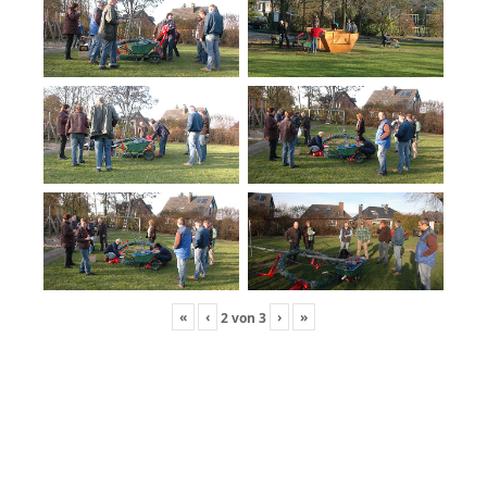
«
‹
›
»
2
von
3