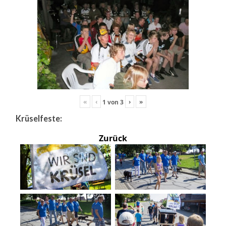
«
‹
›
»
1
von
3
Krüselfeste:
Zurück