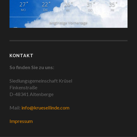
°
°
°
°
°
27
22
26
31
35
MO
DIE
MI
DO
FR
langfristige Vorhersage
KONTAKT
So finden Sie zu uns:
Siedlungsgemeinschaft Krüsel
Finkenstraße
D-48341 Altenberge
Mail:
info@kruesellinde.com
Impressum