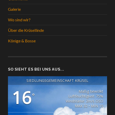
Galerie
Wo sind wir?
Über die Krüsellinde
Könige & Bosse
SO SIEHT ES BEI UNS AUS...
SIEDLUNGSGEMEINSCHAFT KRÜSEL
16
Mäßig bewölkt
°
Luftfeuchtigkeit: 75%
Windstärke: 2m/s OSO
MAX 32 • MIN 15