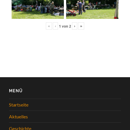
«
‹
›
»
1
von
2
MENÜ
Startseite
Aktuelles
Geschichte