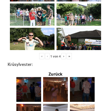
«
‹
›
»
1
von
4
Krüsylvester:
Zurück