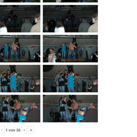
‹
›
»
1
von
36