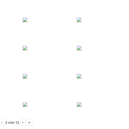
‹
›
»
2
von
12