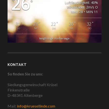
26
°
Luftfeuchtigkeit: 40%
Windstärke: 2m/s O
MAX 28 • MIN 11
°
°
°
°
°
31
28
22
26
32
SO
MO
DIE
MI
DO
langfristige Vorhersage
KONTAKT
So finden Sie zu uns:
Siedlungsgemeinschaft Krüsel
Finkenstraße
D-48341 Altenberge
Mail:
info@kruesellinde.com