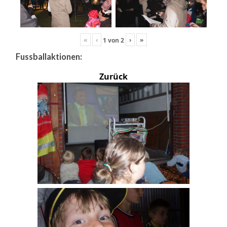
«
‹
›
»
1
von
2
Fussballaktionen:
Zurück