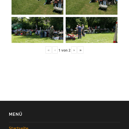
«
‹
›
»
1
von
2
MENÜ
Startseite