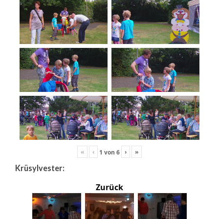
«
‹
›
»
1
von
6
Krüsylvester:
Zurück