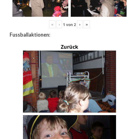
«
‹
›
»
1
von
2
Fussballaktionen:
Zurück