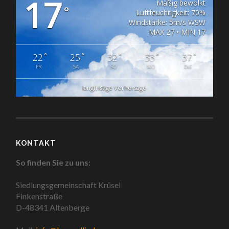
17
Mäßig bewölkt
°
Luftfeuchtigkeit: 70%
Windstärke: 5m/s WSW
MAX 27 • MIN 17
°
°
°
°
°
22
25
32
33
37
FR
SA
SO
MO
DIE
langfristige Vorhersage
KONTAKT
So finden Sie zu uns:
Siedlungsgemeinschaft Krüsel
Finkenstraße
D-48341 Altenberge