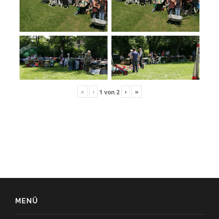
«
‹
›
»
1
von
2
MENÜ