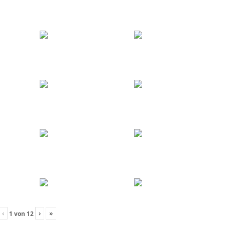
‹
›
»
1
von
12