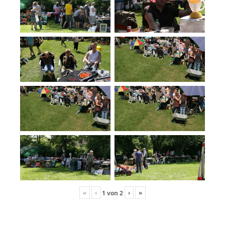
«
‹
›
»
1
von
2