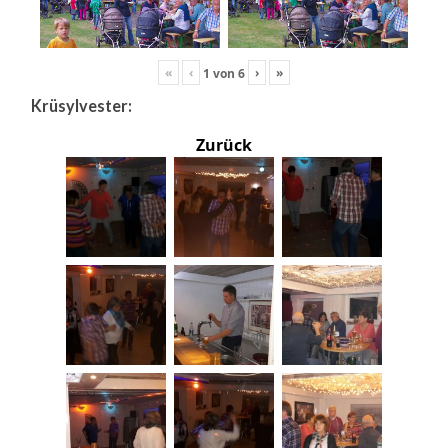
«
‹
›
»
1
von
6
Krüsylvester:
Zurück