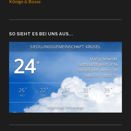
Könige & Bosse
SO SIEHT ES BEI UNS AUS...
SIEDLUNGSGEMEINSCHAFT KRÜSEL
24
Mäßig bewölkt
°
Luftfeuchtigkeit: 41%
Windstärke: 4m/s SW
MAX 31 • MIN 14
°
°
°
°
°
26
22
28
32
35
MO
DIE
MI
DO
FR
langfristige Vorhersage