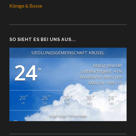
Könige & Bosse
SO SIEHT ES BEI UNS AUS...
SIEDLUNGSGEMEINSCHAFT KRÜSEL
24
Mäßig bewölkt
°
Luftfeuchtigkeit: 41%
Windstärke: 8m/s NW
MAX 24 • MIN 16
°
°
°
°
°
20
26
32
36
28
FR
SA
SO
MO
DIE
langfristige Vorhersage