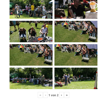
«
‹
›
»
1
von
2