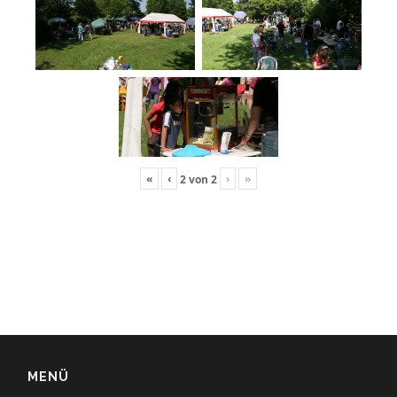
«
‹
›
»
2
von
2
MENÜ