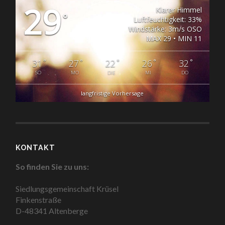
29
Klarer Himmel
°
Luftfeuchtigkeit: 33%
Windstärke: 3m/s OSO
MAX 29 • MIN 11
°
°
°
°
°
31
27
22
26
32
SO
MO
DIE
MI
DO
langfristige Vorhersage
KONTAKT
So finden Sie zu uns:
Siedlungsgemeinschaft Krüsel
Finkenstraße
D-48341 Altenberge