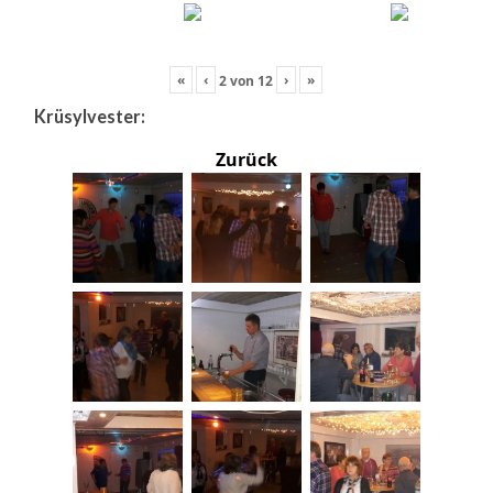
«
‹
›
»
2
von
12
Krüsylvester:
Zurück