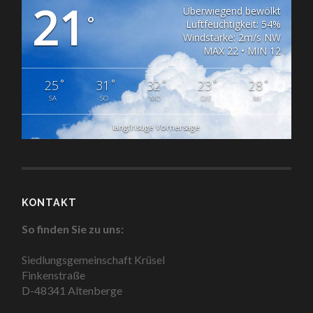
21
Überwiegend bewölkt
°
Luftfeuchtigkeit: 54%
Windstärke: 2m/s NW
MAX 22 • MIN 12
°
°
°
°
°
25
31
32
23
28
SA
SO
MO
DIE
MI
langfristige Vorhersage
KONTAKT
So finden Sie zu uns:
Siedlungsgemeinschaft Krüsel
Finkenstraße
D-48341 Altenberge