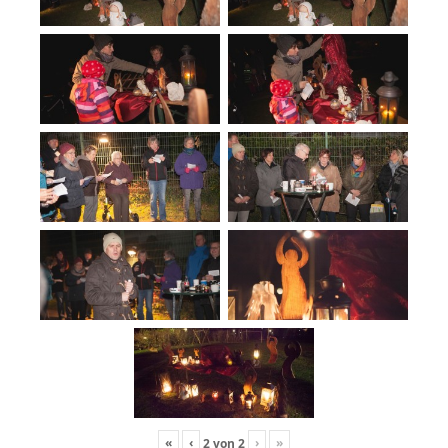
«
‹
›
»
2
von
2