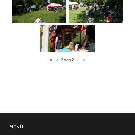
«
‹
›
»
2
von
2
MENÜ