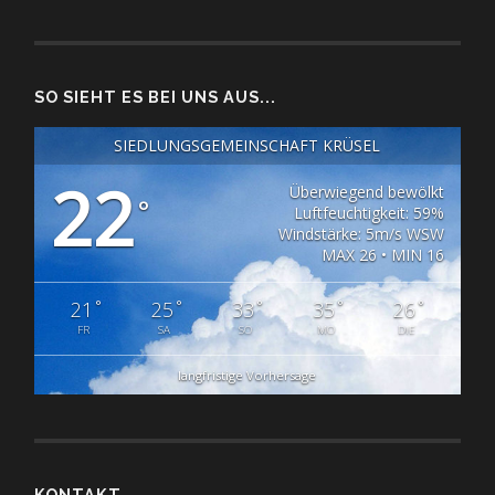
SO SIEHT ES BEI UNS AUS...
SIEDLUNGSGEMEINSCHAFT KRÜSEL
22
Überwiegend bewölkt
°
Luftfeuchtigkeit: 59%
Windstärke: 5m/s WSW
MAX 26 • MIN 16
°
°
°
°
°
21
25
33
35
26
FR
SA
SO
MO
DIE
langfristige Vorhersage
KONTAKT