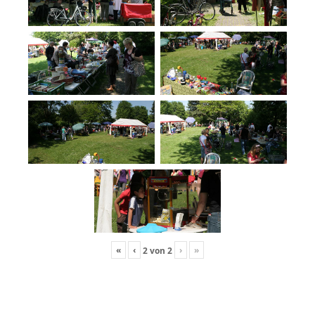
«
‹
›
»
2
von
2