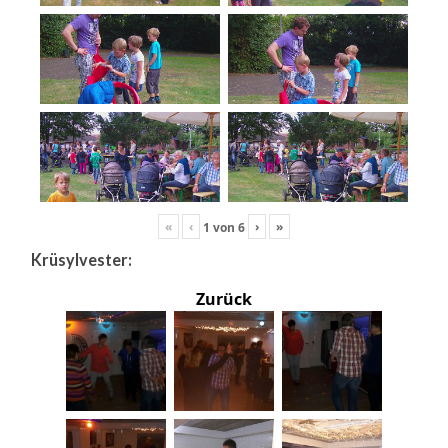
«
‹
›
»
1
von
6
Krüsylvester:
Zurück