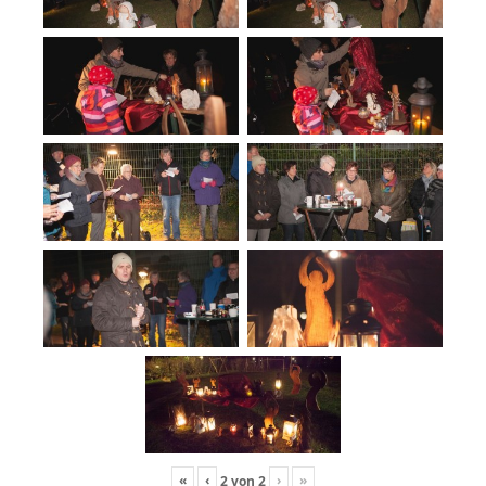
«
‹
›
»
2
von
2