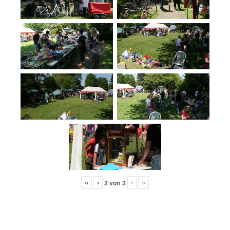
«
‹
›
»
2
von
2