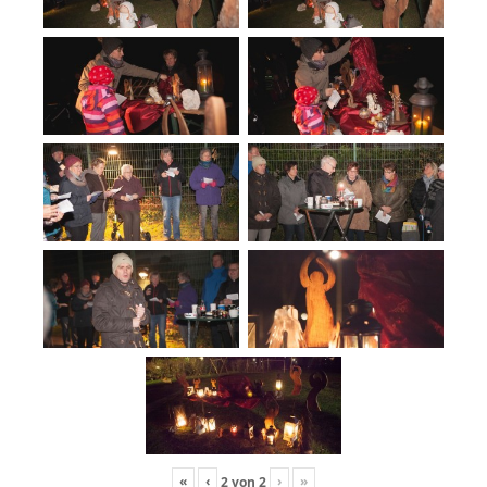
«
‹
›
»
2
von
2