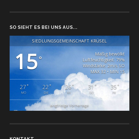
SO SIEHT ES BEI UNS AUS...
SIEDLUNGSGEMEINSCHAFT KRÜSEL
15
Mäßig bewölkt
°
Luftfeuchtigkeit: 79%
Windstärke: 2m/s SO
MAX 32 • MIN 15
°
°
°
°
°
27
22
26
31
35
MO
DIE
MI
DO
FR
langfristige Vorhersage
KONTAKT