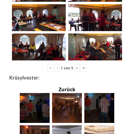
«
‹
›
»
1
von
5
Krüsylvester:
Zurück