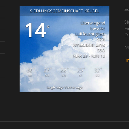
So
SIEDLUNGSGEMEINSCHAFT KRÜSEL
14
Si
Überwiegend
°
Fi
bewölkt
Luftfeuchtigkeit:
D-
82%
Windstärke: 2m/s
Ma
SSO
MAX 29 • MIN 13
I
°
°
°
°
°
32
27
22
25
32
SO
MO
DIE
MI
DO
langfristige Vorhersage