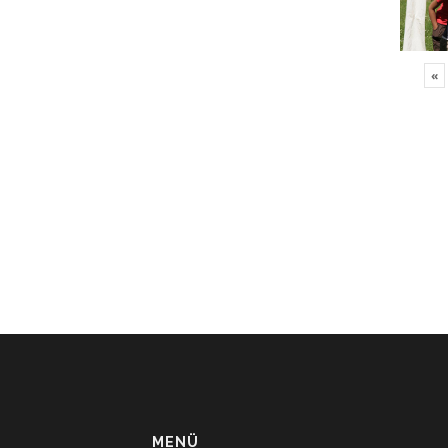
«
MENÜ