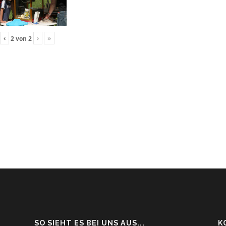
‹
›
»
2
von
2
SO SIEHT ES BEI UNS AUS...
K