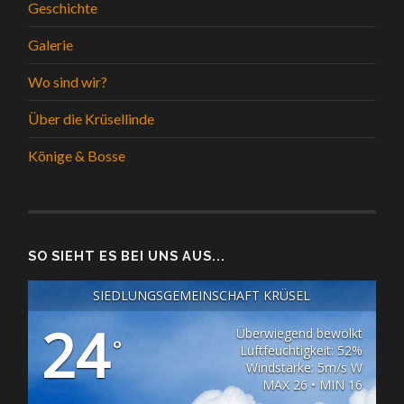
Geschichte
Galerie
Wo sind wir?
Über die Krüsellinde
Könige & Bosse
SO SIEHT ES BEI UNS AUS...
SIEDLUNGSGEMEINSCHAFT KRÜSEL
24
Überwiegend bewölkt
°
Luftfeuchtigkeit: 52%
Windstärke: 5m/s W
MAX 26 • MIN 16