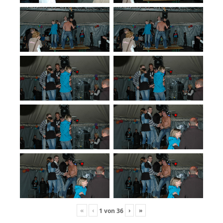
«
‹
›
»
1
von
36