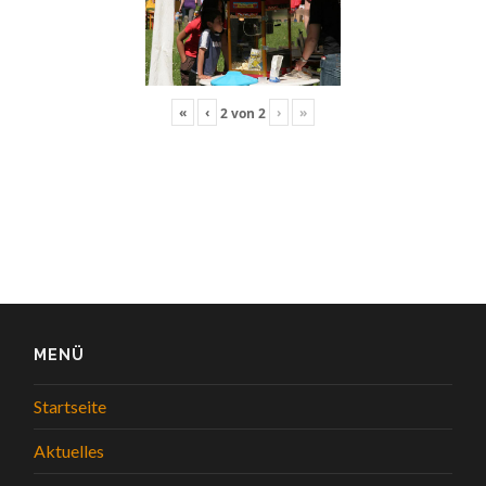
«
‹
›
»
2
von
2
MENÜ
Startseite
Aktuelles