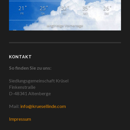
°
°
°
°
°
21
25
32
35
26
FR
SA
SO
MO
DIE
langfristige Vorhersage
KONTAKT
So finden Sie zu uns:
Siedlungsgemeinschaft Krüsel
Finkenstraße
D-48341 Altenberge
Mail:
info@kruesellinde.com
Impressum