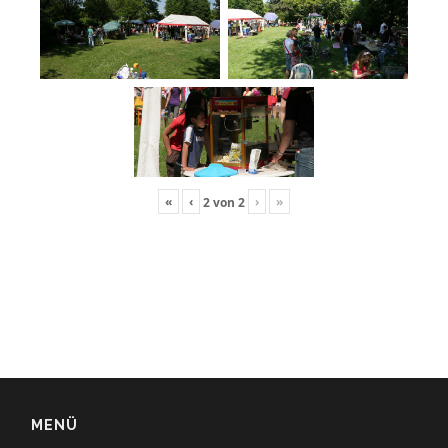
«
‹
›
»
2
von
2
MENÜ