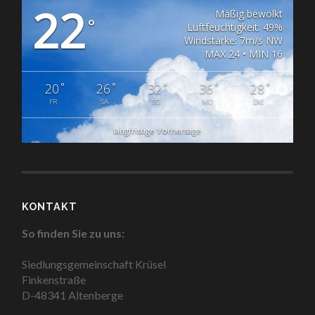
22
Mäßig bewölkt
°
Luftfeuchtigkeit: 49%
Windstärke: 7m/s NW
MAX 24 • MIN 16
°
°
°
°
°
20
26
32
36
28
FR
SA
SO
MO
DIE
langfristige Vorhersage
KONTAKT
So finden Sie zu uns:
Siedlungsgemeinschaft Krüsel
Finkenstraße
D-48341 Altenberge