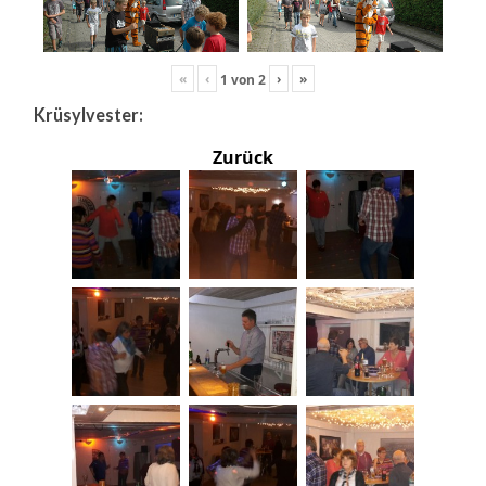
«
‹
›
»
1
von
2
Krüsylvester:
Zurück