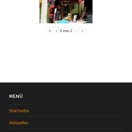
«
‹
›
»
2
von
2
MENÜ
Startseite
Aktuelles