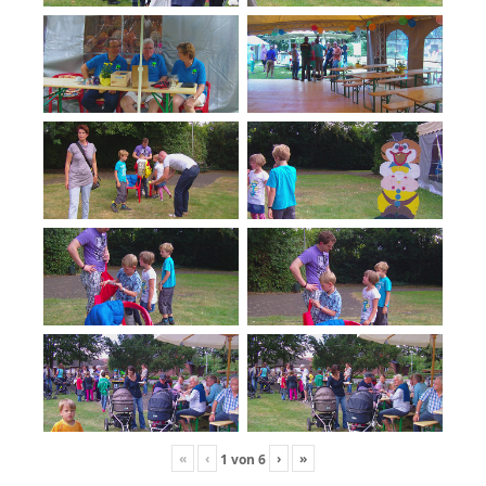
«
‹
›
»
1
von
6