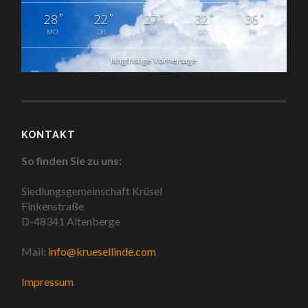
°
°
°
°
°
28
22
27
32
36
MO
DIE
MI
DO
FR
langfristige Vorhersage
KONTAKT
So finden Sie zu uns:
Siedlungsgemeinschaft Krüsel
Finkenstraße
D-48341 Altenberge
Mail:
info@kruesellinde.com
Impressum