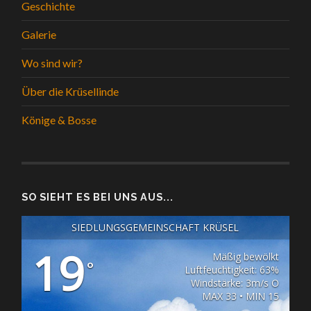
Geschichte
Galerie
Wo sind wir?
Über die Krüsellinde
Könige & Bosse
SO SIEHT ES BEI UNS AUS...
SIEDLUNGSGEMEINSCHAFT KRÜSEL
19
Mäßig bewölkt
°
Luftfeuchtigkeit: 63%
Windstärke: 3m/s O
MAX 33 • MIN 15