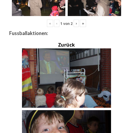
«
‹
›
»
1
von
2
Fussballaktionen:
Zurück