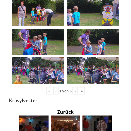
«
‹
›
»
1
von
6
Krüsylvester:
Zurück