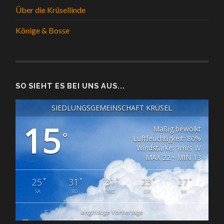
Über die Krüsellinde
Könige & Bosse
SO SIEHT ES BEI UNS AUS...
SIEDLUNGSGEMEINSCHAFT KRÜSEL
15
Mäßig bewölkt
°
Luftfeuchtigkeit: 80%
Windstärke: 1m/s W
MAX 22 • MIN 13
°
°
°
°
°
25
31
31
23
27
SA
SO
MO
DIE
MI
langfristige Vorhersage