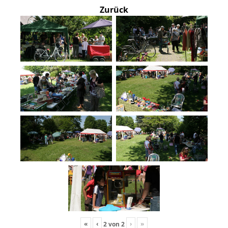
Zurück
«
‹
›
»
2
von
2