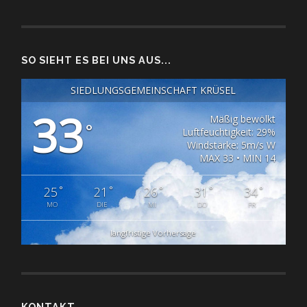
SO SIEHT ES BEI UNS AUS...
SIEDLUNGSGEMEINSCHAFT KRÜSEL
33
Mäßig bewölkt
°
Luftfeuchtigkeit: 29%
Windstärke: 5m/s W
MAX 33 • MIN 14
°
°
°
°
°
25
21
26
31
34
MO
DIE
MI
DO
FR
langfristige Vorhersage
KONTAKT