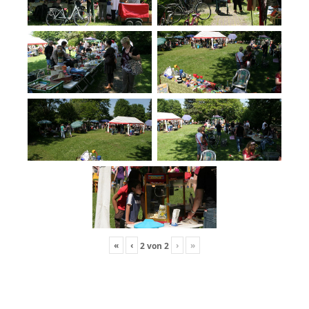
«
‹
›
»
2
von
2