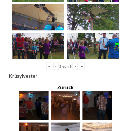
«
‹
›
»
2
von
6
Krüsylvester:
Zurück