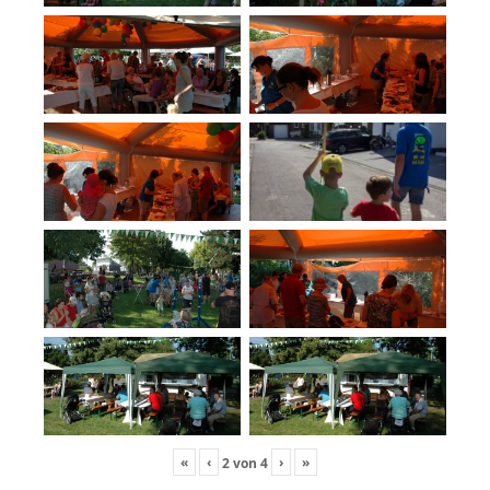
«
‹
›
»
2
von
4