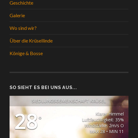
Geschichte
Galerie
Wo sind wir?
Über die Krüsellinde
Könige & Bosse
SO SIEHT ES BEI UNS AUS...
SIEDLUNGSGEMEINSCHAFT KRÜSEL
28
Klarer Himmel
°
Luftfeuchtigkeit: 35%
Windstärke: 2m/s O
MAX 28 • MIN 11