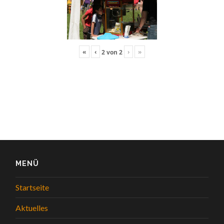
«
‹
›
»
2
von
2
MENÜ
Startseite
Aktuelles