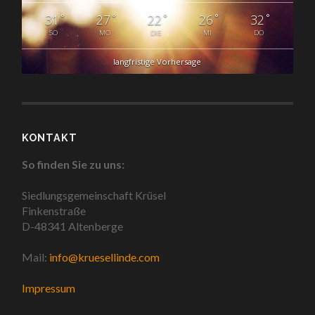
°
°
°
°
°
31
27
22
26
32
SO
MO
DIE
MI
DO
langfristige Vorhersage
KONTAKT
So finden Sie zu uns:
Siedlungsgemeinschaft Krüsel
Finkenstraße
D-48341 Altenberge
Mail:
info@kruesellinde.com
Impressum