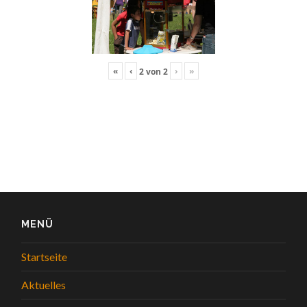
«
‹
›
»
2
von
2
MENÜ
Startseite
Aktuelles