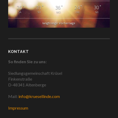
°
°
°
°
°
26
31
36
24
30
SA
SO
MO
DIE
MI
langfristige Vorhersage
KONTAKT
So finden Sie zu uns:
Siedlungsgemeinschaft Krüsel
Finkenstraße
D-48341 Altenberge
Mail:
info@kruesellinde.com
Impressum