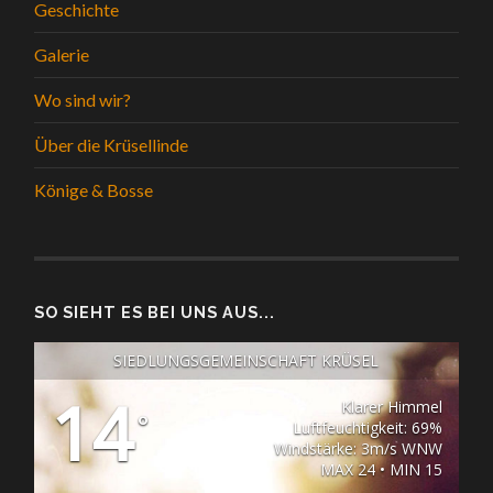
Geschichte
Galerie
Wo sind wir?
Über die Krüsellinde
Könige & Bosse
SO SIEHT ES BEI UNS AUS...
SIEDLUNGSGEMEINSCHAFT KRÜSEL
14
Klarer Himmel
°
Luftfeuchtigkeit: 69%
Windstärke: 3m/s WNW
MAX 24 • MIN 15