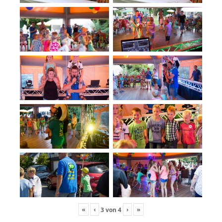
«
‹
›
»
3
von
4