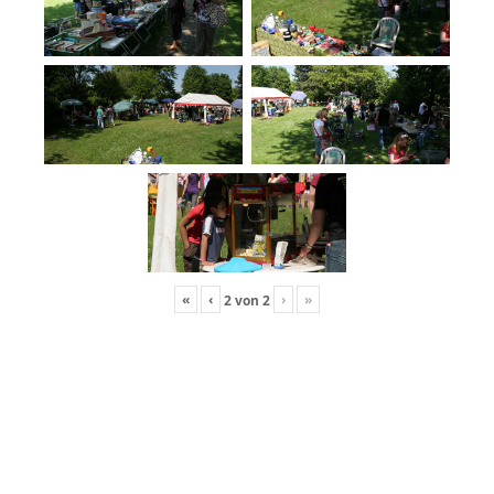
«
‹
›
»
2
von
2