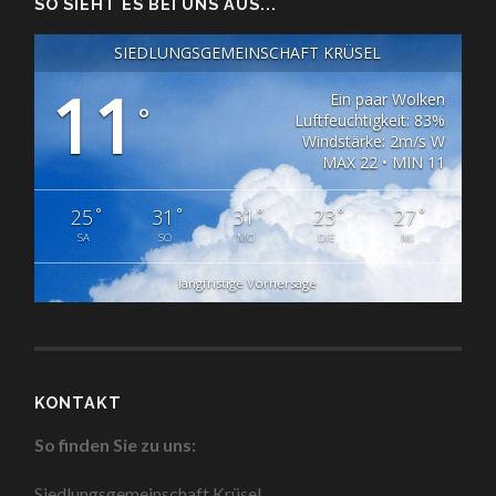
SO SIEHT ES BEI UNS AUS...
SIEDLUNGSGEMEINSCHAFT KRÜSEL
11
Ein paar Wolken
°
Luftfeuchtigkeit: 83%
Windstärke: 2m/s W
MAX 22 • MIN 11
°
°
°
°
°
25
31
31
23
27
SA
SO
MO
DIE
MI
langfristige Vorhersage
KONTAKT
So finden Sie zu uns:
Siedlungsgemeinschaft Krüsel