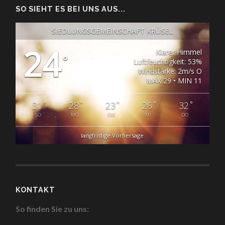
SO SIEHT ES BEI UNS AUS...
SIEDLUNGSGEMEINSCHAFT KRÜSEL
24
Klarer Himmel
°
Luftfeuchtigkeit: 53%
Windstärke: 2m/s O
MAX 29 • MIN 11
°
°
°
°
°
31
28
23
26
32
SO
MO
DIE
MI
DO
langfristige Vorhersage
KONTAKT
So finden Sie zu uns: