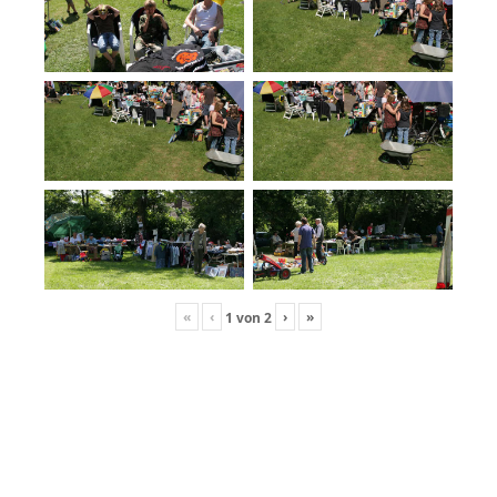
«
‹
›
»
1
von
2