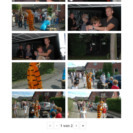
«
‹
›
»
1
von
2