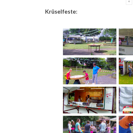
«
Krüselfeste: