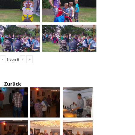
‹
›
»
1
von
6
Zurück