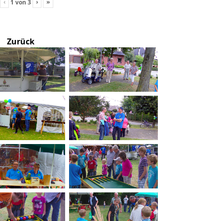
‹
›
»
1
von
3
Zurück