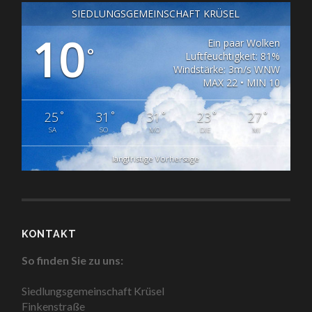
SIEDLUNGSGEMEINSCHAFT KRÜSEL
10
Ein paar Wolken
°
Luftfeuchtigkeit: 81%
Windstärke: 3m/s WNW
MAX 22 • MIN 10
°
°
°
°
°
25
31
31
23
27
SA
SO
MO
DIE
MI
langfristige Vorhersage
KONTAKT
So finden Sie zu uns:
Siedlungsgemeinschaft Krüsel
Finkenstraße