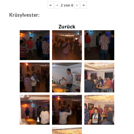
«
‹
›
»
2
von
6
Krüsylvester:
Zurück