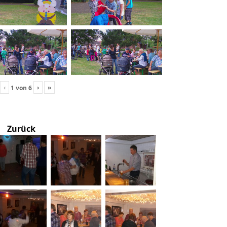
‹
›
»
1
von
6
Zurück