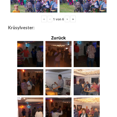
«
‹
›
»
1
von
6
Krüsylvester:
Zurück