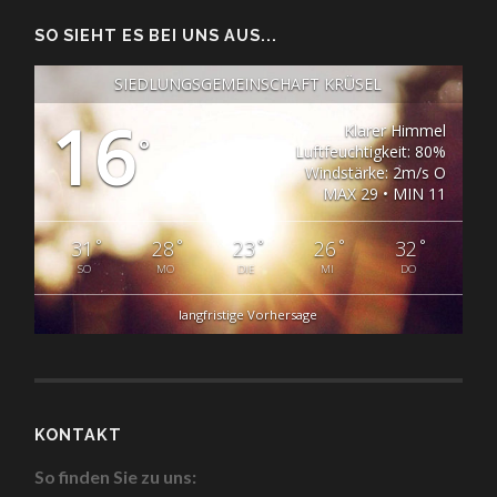
SO SIEHT ES BEI UNS AUS...
SIEDLUNGSGEMEINSCHAFT KRÜSEL
16
Klarer Himmel
°
Luftfeuchtigkeit: 80%
Windstärke: 2m/s O
MAX 29 • MIN 11
°
°
°
°
°
31
28
23
26
32
SO
MO
DIE
MI
DO
langfristige Vorhersage
KONTAKT
So finden Sie zu uns: