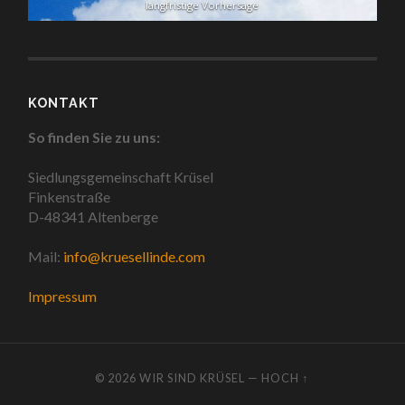
langfristige Vorhersage
KONTAKT
So finden Sie zu uns:
Siedlungsgemeinschaft Krüsel
Finkenstraße
D-48341 Altenberge
Mail:
info@kruesellinde.com
Impressum
© 2026
WIR SIND KRÜSEL
—
HOCH ↑