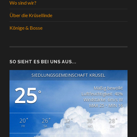
Wo sind wir?
Über die Krüsellinde
Könige & Bosse
SO SIEHT ES BEI UNS AUS...
SIEDLUNGSGEMEINSCHAFT KRÜSEL
25
Mäßig bewölkt
°
Luftfeuchtigkeit: 40%
Windstärke: 6m/s W
MAX 25 • MIN 16
°
°
°
°
°
20
26
32
36
28
FR
SA
SO
MO
DIE