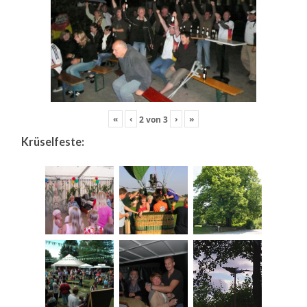
«
‹
›
»
2
von
3
Krüselfeste: