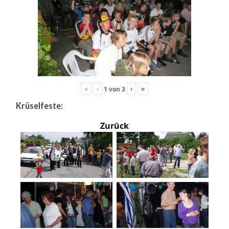
«
‹
›
»
1
von
3
Krüselfeste:
Zurück