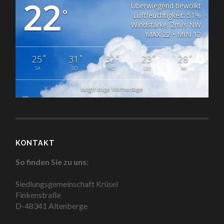
22
Überwiegend bewölkt
°
Luftfeuchtigkeit: 51%
Windstärke: 2m/s NW
MAX 22 • MIN 12
°
°
°
°
°
25
31
32
23
28
SA
SO
MO
DIE
MI
langfristige Vorhersage
KONTAKT
So finden Sie zu uns:
Siedlungsgemeinschaft Krüsel
Finkenstraße
D-48341 Altenberge