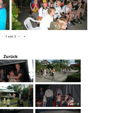
‹
›
»
1
von
3
Zurück