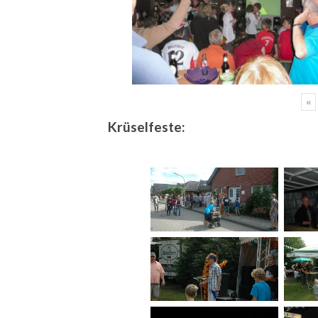
«
Krüselfeste: