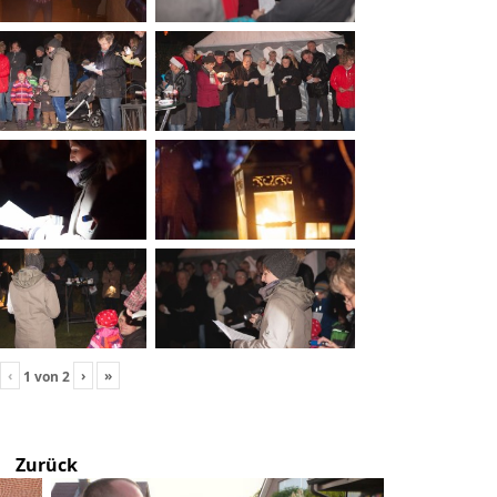
‹
›
»
1
von
2
Zurück