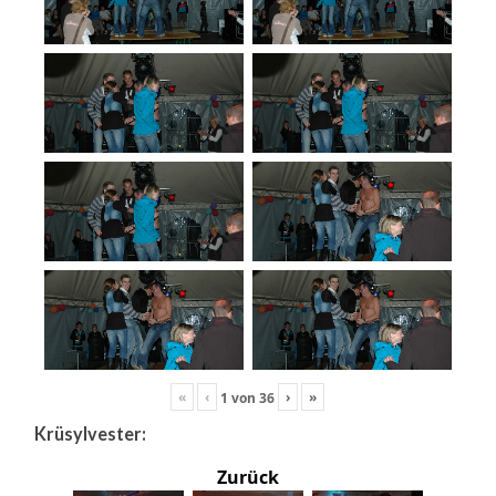
«
‹
›
»
1
von
36
Krüsylvester:
Zurück