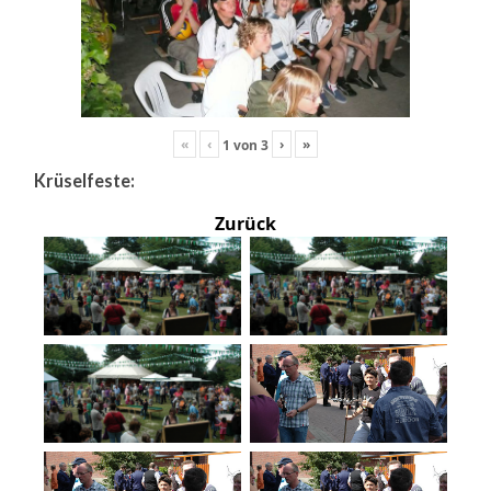
«
‹
›
»
1
von
3
Krüselfeste:
Zurück