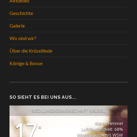
Aktuelles
Geschichte
Galerie
Wo sind wir?
Über die Krüsellinde
Könige & Bosse
SO SIEHT ES BEI UNS AUS...
SIEDLUNGSGEMEINSCHAFT KRÜSEL
17
Klarer Himmel
°
Luftfeuchtigkeit: 68%
Windstärke: 4m/s WSW