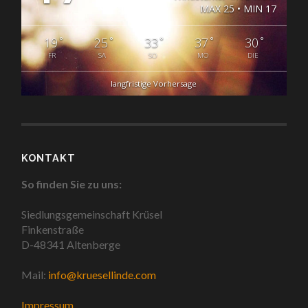
MAX 25 • MIN 17
°
°
°
°
°
19
25
33
37
30
FR
SA
SO
MO
DIE
langfristige Vorhersage
KONTAKT
So finden Sie zu uns:
Siedlungsgemeinschaft Krüsel
Finkenstraße
D-48341 Altenberge
Mail:
info@kruesellinde.com
Impressum