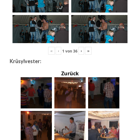
«
‹
›
»
1
von
36
Krüsylvester:
Zurück