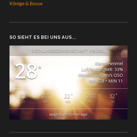
Könige & Bosse
SO SIEHT ES BEI UNS AUS...
SIEDLUNGSGEMEINSCHAFT KRÜSEL
28
Klarer Himmel
°
Luftfeuchtigkeit: 33%
Windstärke: 3m/s OSO
MAX 28 • MIN 11
°
°
°
°
°
31
27
22
26
32
SO
MO
DIE
MI
DO
langfristige Vorhersage