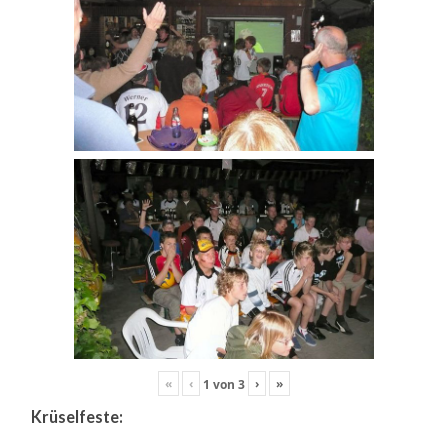
«
‹
›
»
1
von
3
Krüselfeste: