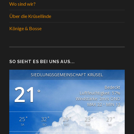
Wo sind wir?
Über die Krüsellinde
Könige & Bosse
SO SIEHT ES BEI UNS AUS...
SIEDLUNGSGEMEINSCHAFT KRÜSEL
21
Bedeckt
°
Luftfeuchtigkeit: 57%
Windstärke: 2m/s ONO
MAX 22 • MIN 12
°
°
°
°
°
25
32
29
23
27
SA
SO
MO
DIE
MI