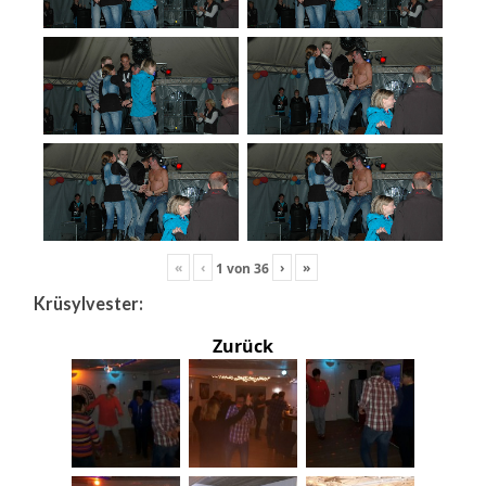
«
‹
›
»
1
von
36
Krüsylvester:
Zurück