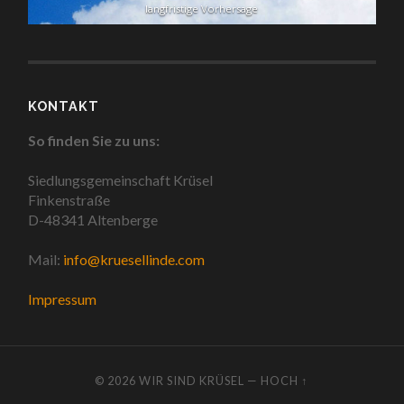
langfristige Vorhersage
KONTAKT
So finden Sie zu uns:
Siedlungsgemeinschaft Krüsel
Finkenstraße
D-48341 Altenberge
Mail:
info@kruesellinde.com
Impressum
© 2026
WIR SIND KRÜSEL
—
HOCH ↑