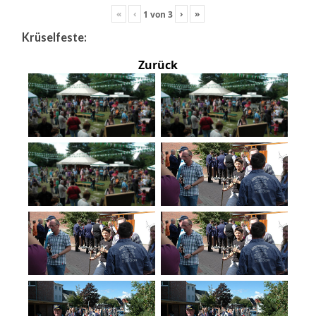
«
‹
›
»
1
von
3
Krüselfeste:
Zurück