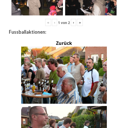
«
‹
›
»
1
von
2
Fussballaktionen:
Zurück