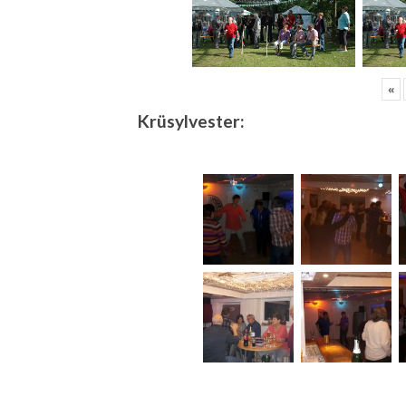
«
Krüsylvester: