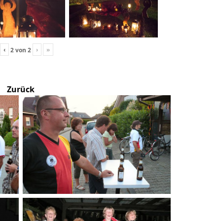
‹
›
»
2
von
2
Zurück