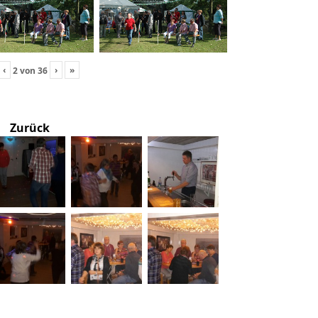
‹
›
»
2
von
36
Zurück