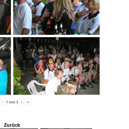
‹
›
»
1
von
3
Zurück