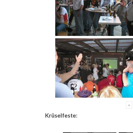
«
Krüselfeste: