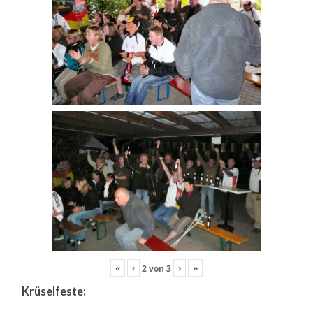
«
‹
›
»
2
von
3
Krüselfeste: