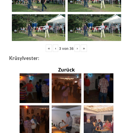
«
‹
›
»
3
von
36
Krüsylvester:
Zurück