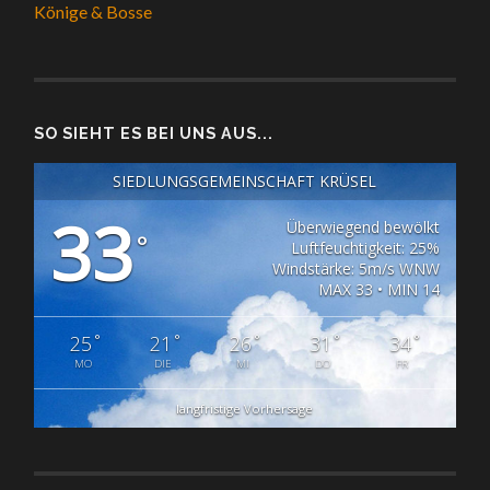
Könige & Bosse
SO SIEHT ES BEI UNS AUS...
SIEDLUNGSGEMEINSCHAFT KRÜSEL
33
Überwiegend bewölkt
°
Luftfeuchtigkeit: 25%
Windstärke: 5m/s WNW
MAX 33 • MIN 14
°
°
°
°
°
25
21
26
31
34
MO
DIE
MI
DO
FR
langfristige Vorhersage