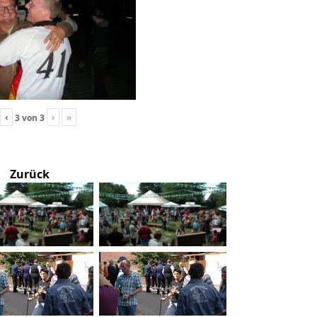
‹
›
»
3
von
3
Zurück