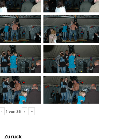
‹
›
»
1
von
36
Zurück