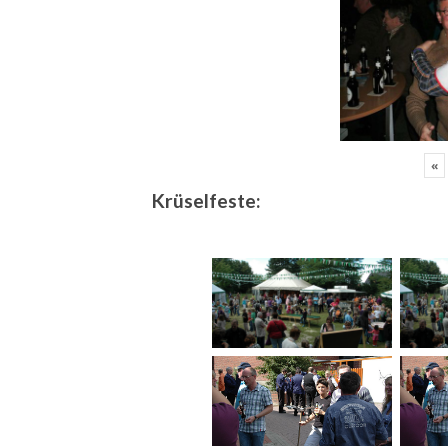
«
Krüselfeste: