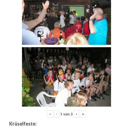
«
‹
›
»
1
von
3
Krüselfeste: