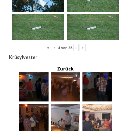
«
‹
›
»
4
von
36
Krüsylvester:
Zurück