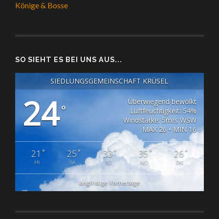
Könige & Bosse
SO SIEHT ES BEI UNS AUS...
SIEDLUNGSGEMEINSCHAFT KRÜSEL
24
Überwiegend bewölkt
°
Luftfeuchtigkeit: 54%
Windstärke: 5m/s WSW
MAX 26 • MIN 16
°
°
°
°
°
21
25
33
35
26
FR
SA
SO
MO
DIE
langfristige Vorhersage