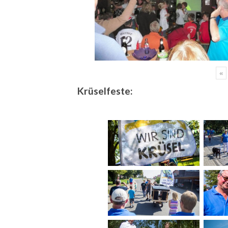
«
Krüselfeste: