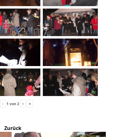
‹
›
»
1
von
2
Zurück