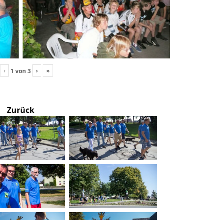
‹
›
»
1
von
3
Zurück